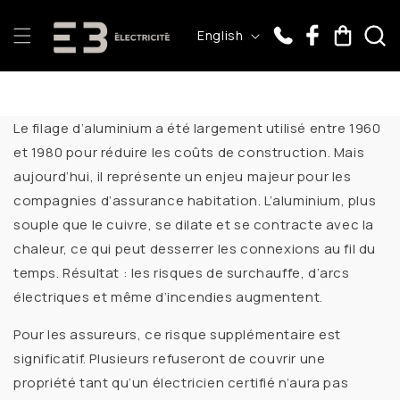
Skip to
L
content
Cart
English
a
n
g
u
Le
filage d’aluminium
a été largement utilisé entre 1960
a
et 1980 pour réduire les coûts de construction. Mais
g
aujourd’hui, il représente un
enjeu majeur pour les
compagnies d’assurance habitation
. L’aluminium, plus
e
souple que le cuivre, se dilate et se contracte avec la
chaleur, ce qui peut desserrer les connexions au fil du
temps. Résultat : les risques de
surchauffe
, d’
arcs
électriques
et même d’
incendies
augmentent.
Pour les assureurs, ce risque supplémentaire est
significatif. Plusieurs refuseront de couvrir une
propriété tant qu’un
électricien certifié
n’aura pas