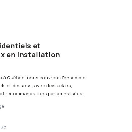
identiels et
 en installation
ien à Québec, nous couvrons l’ensemble
ls ci-dessous, avec devis clairs,
 et recommandations personnalisées :
ge
que