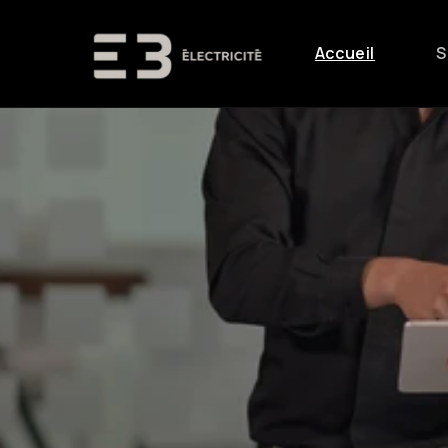
et
passer
au
Accueil
S
contenu