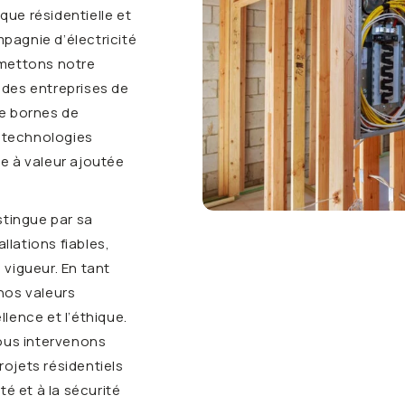
ique résidentielle et
agnie d’électricité
 mettons notre
t des entreprises de
 de bornes de
s technologies
e à valeur ajoutée
stingue par sa
llations fiables,
vigueur. En tant
nos valeurs
lence et l’éthique.
nous intervenons
ojets résidentiels
té et à la sécurité