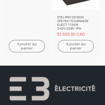
habituel
STELPRO DESIGN
SFE1821 FOURNAISE
ELECT 17.5KW
240V/208V 1PH
Prix
$1,929.00 CAD
habituel
Ajouter au
Ajouter au
panier
panier