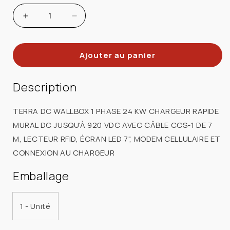
Augmenter
Réduire
la
la
quantité
quantité
Ajouter au panier
de
de
ABB
ABB
E
E
Description
MOBILITY
MOBILITY
Inc
Inc
TERRA DC WALLBOX 1 PHASE 24 KW CHARGEUR RAPIDE
6AGC107060
6AGC107060
MURAL DC JUSQU'À 920 VDC AVEC CÂBLE CCS-1 DE 7
BORNE
BORNE
M, LECTEUR RFID, ÉCRAN LED 7", MODEM CELLULAIRE ET
TERRA
TERRA
CONNEXION AU CHARGEUR
DC
DC
1PH
1PH
Emballage
24KWRFID
24KWRFID
CELL
CELL
HMI
HMI
1 - Unité
CCS1
CCS1