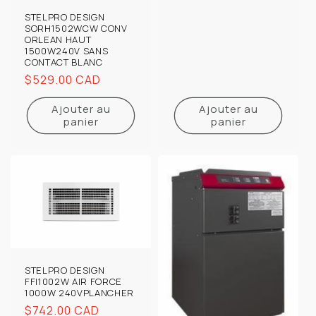
STELPRO DESIGN
SORH1502WCW CONV
ORLEAN HAUT
1500W240V SANS
CONTACT BLANC
Prix
$529.00 CAD
habituel
Ajouter au
Ajouter au
panier
panier
STELPRO DESIGN
FFI1002W AIR FORCE
1000W 240VPLANCHER
Prix
$742.00 CAD