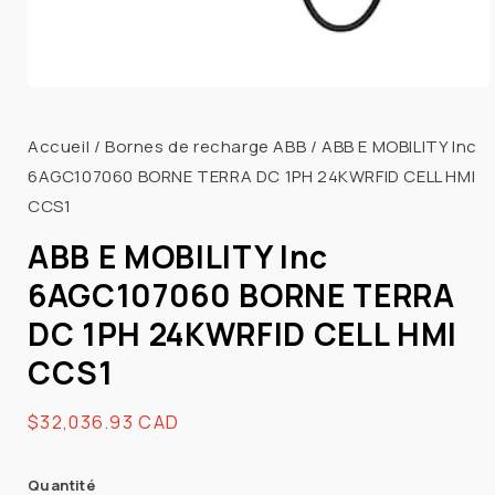
Ouvrir
le
média
Accueil
/
Bornes de recharge ABB
/
ABB E MOBILITY Inc
1
6AGC107060 BORNE TERRA DC 1PH 24KWRFID CELL HMI
dans
une
CCS1
fenêtre
modale
ABB E MOBILITY Inc
6AGC107060 BORNE TERRA
DC 1PH 24KWRFID CELL HMI
CCS1
Prix
$32,036.93 CAD
habituel
Quantité