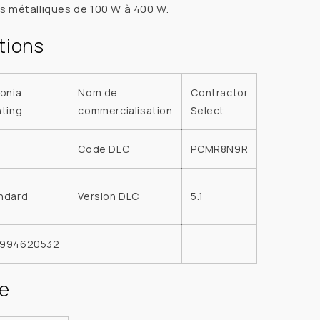
 métalliques de 100 W à 400 W.
tions
honia
Nom de
Contractor
hting
commercialisation
Select
Code DLC
PCMR8N9R
ndard
Version DLC
5.1
4994620532
e