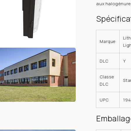
aux halogénures
Spécifica
Lit
Marque
Lig
r
a
DLC
Y
Classe
Sta
re
DLC
le
UPC
19
r
a
Emballag