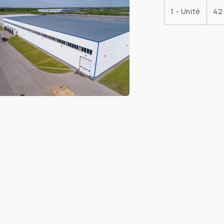
re
1 - Unité
42
le
r
a
re
le