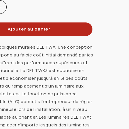
Réduire
la
quantité
Ajouter au panier
de
THONIA
ACUITY/LITHONIA
268TV1
appliques murales DEL TWX, une conception
LUM
épond au faible coût initial demandé par les
MURAL
 offrant des performances supérieures et
DEL
itionnelle. La DEL TWX3 est économe en
108W
met d’économiser jusqu’à 84 % des coûts
0LM
2900/13850LM
5K
rs du remplacement d’un luminaire aux
347V
alliques. La fonction de puissance
BRONZE
ble (ALO) permet à l’entrepreneur de régler
ineuse lors de l’installation, à un niveau
apté au chantier. Les luminaires DEL TWX3
placer n’importe lesquels des luminaires