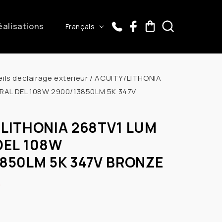
L
éalisations
Panier
Français
a
n
g
ils declairage exterieur
/
ACUITY/LITHONIA
u
RAL DEL 108W 2900/13850LM 5K 347V
e
LITHONIA 268TV1 LUM
DEL 108W
850LM 5K 347V BRONZE
D