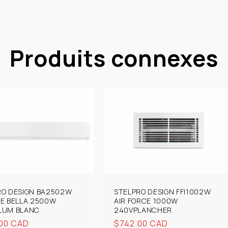
Produits connexes
RO DESIGN BA2502W
STELPRO DESIGN FFI1002W
HE BELLA 2500W
AIR FORCE 1000W
LUM BLANC
240VPLANCHER
00 CAD
Prix
$742.00 CAD