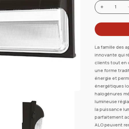
Augmenter
la
quantité
de
ACUITY/LI
268TV1
La famille des 
LUM
innovante qui r
MURAL
clients tout en
DEL
une forme trad
108W
énergie et per
2900/1385
5K
énergétiques lo
347V
halogénures mét
BRONZE
lumineuse régla
la puissance lum
parfaitement ad
ALO peuvent rem