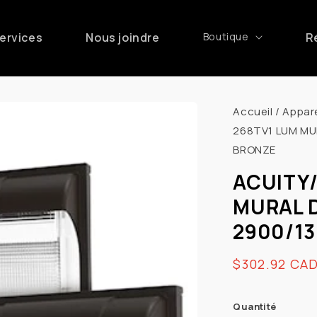
ervices
Nous joindre
Boutique
R
Accueil
/
Appare
268TV1 LUM MU
BRONZE
ACUITY/
MURAL 
2900/13
Prix
$302.92 CA
habituel
Quantité