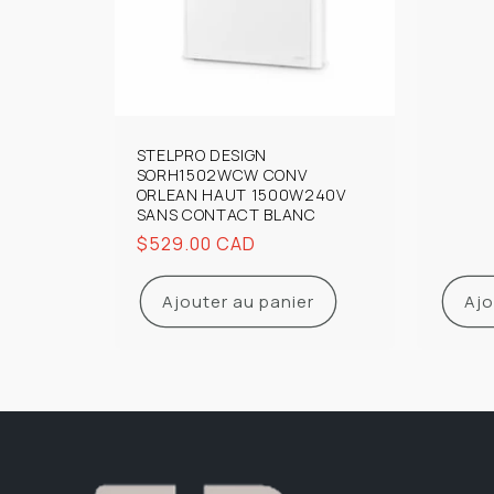
habit
STELPRO DESIGN
SORH1502WCW CONV
ORLEAN HAUT 1500W240V
SANS CONTACT BLANC
Prix
$529.00 CAD
habituel
Ajouter au panier
Ajo