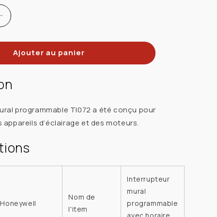
Réduire
la
quantité
Ajouter au panier
de
Ademco
ur
Interrupteur
ion
mural
ble
programmable
mural programmable TI072 a été conçu pour
avec
appareils d’éclairage et des moteurs.
table
de
tions
temps
solaire
3
Interrupteur
voies,
mural
4
Nom de
Honeywell
programmable
fils,
l'item
avec horaire