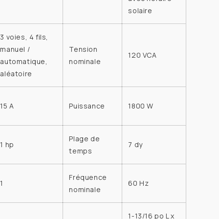
manuel
solaire
/
ue
automatique
3 voies, 4 fils,
manuel /
Tension
120 VCA
automatique,
nominale
aléatoire
15 A
Puissance
1800 W
Plage de
1 hp
7 dy
temps
Fréquence
1
60 Hz
nominale
1-13/16 po L x