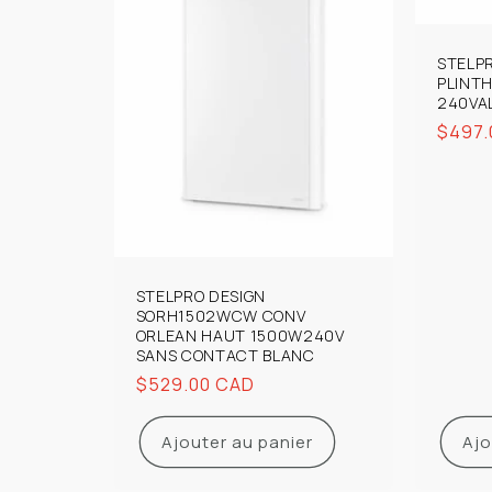
STELP
PLINT
240VA
Prix
$497.
habit
STELPRO DESIGN
SORH1502WCW CONV
ORLEAN HAUT 1500W240V
SANS CONTACT BLANC
Prix
$529.00 CAD
habituel
Ajouter au panier
Ajo