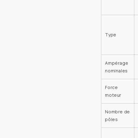
manuel
/
automatiq
Type
Ampérage
nominales
Force
moteur
Nombre de
pôles