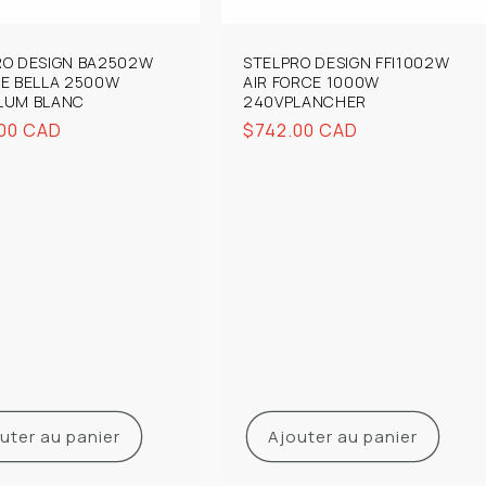
RO DESIGN BA2502W
STELPRO DESIGN FFI1002W
HE BELLA 2500W
AIR FORCE 1000W
LUM BLANC
240VPLANCHER
00 CAD
Prix
$742.00 CAD
uel
habituel
uter au panier
Ajouter au panier