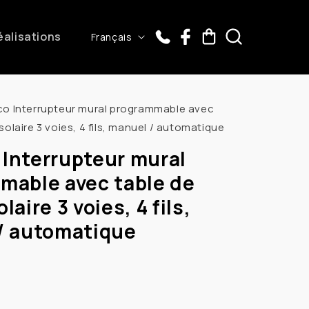
L
éalisations
Panier
Français
a
n
g
o Interrupteur mural programmable avec
u
olaire 3 voies, 4 fils, manuel / automatique
e
Interrupteur mural
mable avec table de
aire 3 voies, 4 fils,
/ automatique