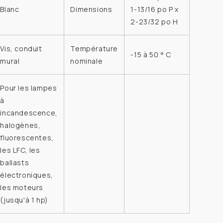
Blanc
Dimensions
1-13/16 po P x
2-23/32 po H
Vis, conduit
Température
-15 à 50 ° C
mural
nominale
Pour les lampes
à
incandescence,
halogènes,
fluorescentes,
les LFC, les
ballasts
électroniques,
les moteurs
(jusqu'à 1 hp)