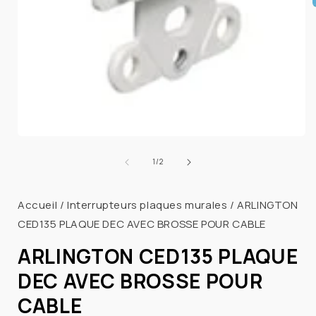
l
Ouvrir
le
de
1
/
2
média
1
dans
Accueil
/
Interrupteurs plaques murales
/
ARLINGTON
une
fenêtre
CED135 PLAQUE DEC AVEC BROSSE POUR CABLE
modale
ARLINGTON CED135 PLAQUE
DEC AVEC BROSSE POUR
CABLE