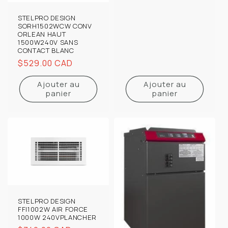
STELPRO DESIGN
SORH1502WCW CONV
ORLEAN HAUT
1500W240V SANS
CONTACT BLANC
Prix
$529.00 CAD
habituel
Ajouter au
Ajouter au
panier
panier
STELPRO DESIGN
FFI1002W AIR FORCE
1000W 240VPLANCHER