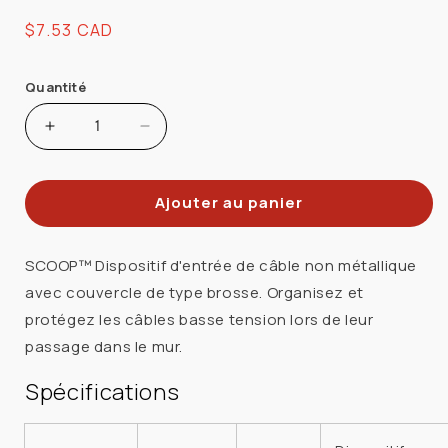
Prix
$7.53 CAD
habituel
Quantité
Augmenter
Réduire
la
la
quantité
quantité
Ajouter au panier
de
de
ARLINGTON
ARLINGTON
CED135
CED135
SCOOP™ Dispositif d'entrée de câble non métallique
PLAQUE
PLAQUE
avec couvercle de type brosse. Organisez et
DEC
DEC
protégez les câbles basse tension lors de leur
AVEC
AVEC
passage dans le mur.
BROSSE
BROSSE
POUR
POUR
Spécifications
CABLE
CABLE