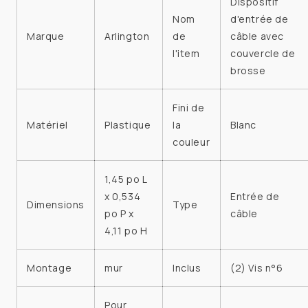
Dispositif
Nom
d'entrée de
Marque
Arlington
de
câble avec
l'item
couvercle de
brosse
Fini de
Matériel
Plastique
la
Blanc
couleur
1,45 po L
x 0,534
Entrée de
Dimensions
Type
po P x
câble
4,11 po H
Montage
mur
Inclus
(2) Vis n°6
Pour