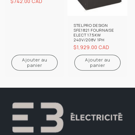
Prix
$742.00 CAD
habituel
STELPRO DESIGN
SFE1821 FOURNAISE
ELECT 17.5KW
240V/208V 1PH
Prix
$1,929.00 CAD
habituel
Ajouter au
Ajouter au
panier
panier