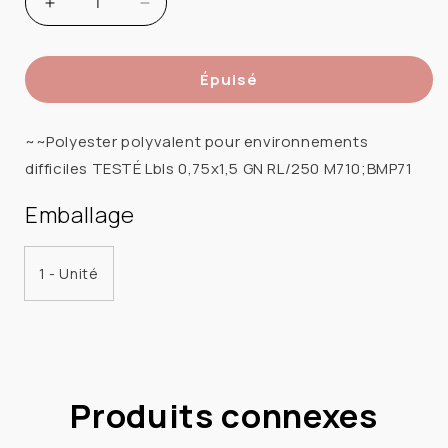
Augmenter
Réduire
la
la
quantité
quantité
Épuisé
de
de
BRADY
BRADY
M7-
M7-
~~Polyester polyvalent pour environnements
30-
30-
difficiles TESTÉ Lbls 0,75x1,5 GN RL/250 M710;BMP71
423-
423-
TEST
TEST
Emballage
M7
M7
30
30
1 - Unité
423
423
TEST
TEST
ETIQ
ETIQ
0.75X1.5
0.75X1.5
POLYES
POLYES
TEST
TEST
Produits connexes