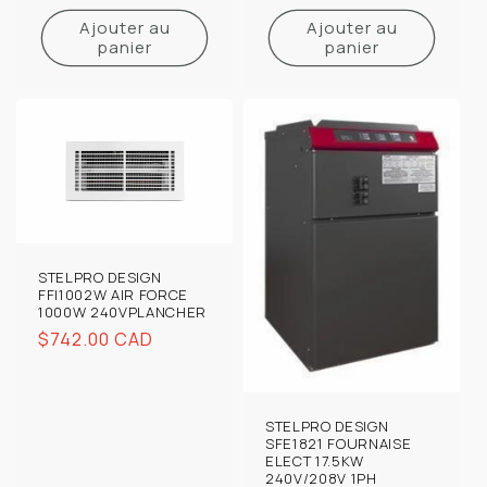
habituel
Ajouter au
Ajouter au
panier
panier
STELPRO DESIGN
FFI1002W AIR FORCE
1000W 240VPLANCHER
Prix
$742.00 CAD
habituel
STELPRO DESIGN
SFE1821 FOURNAISE
ELECT 17.5KW
240V/208V 1PH