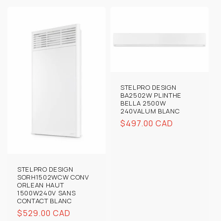
STELPRO DESIGN
BA2502W PLINTHE
BELLA 2500W
240VALUM BLANC
Prix
$497.00 CAD
habituel
STELPRO DESIGN
SORH1502WCW CONV
ORLEAN HAUT
1500W240V SANS
CONTACT BLANC
Prix
$529.00 CAD