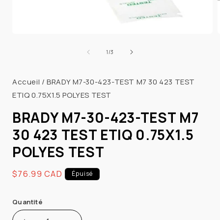
Ouvrir
le
l
de
1
/
3
média
1
dans
Accueil
/
BRADY M7-30-423-TEST M7 30 423 TEST
une
fenêtre
ETIQ 0.75X1.5 POLYES TEST
modale
BRADY M7-30-423-TEST M7
30 423 TEST ETIQ 0.75X1.5
POLYES TEST
Prix
$76.99 CAD
Épuisé
habituel
Quantité