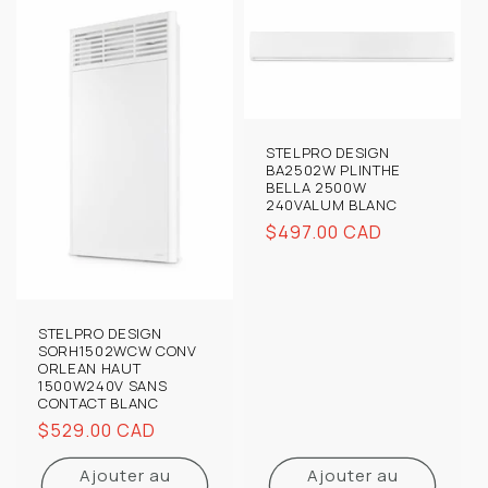
STELPRO DESIGN
BA2502W PLINTHE
BELLA 2500W
240VALUM BLANC
Prix
$497.00 CAD
habituel
STELPRO DESIGN
SORH1502WCW CONV
ORLEAN HAUT
1500W240V SANS
CONTACT BLANC
Prix
$529.00 CAD
habituel
Ajouter au
Ajouter au