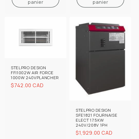
panier
panier
STELPRO DESIGN
FFI1002W AIR FORCE
1000W 240VPLANCHER
Prix
$742.00 CAD
habituel
STELPRO DESIGN
SFE1821 FOURNAISE
ELECT 17.5KW
240V/208V 1PH
Prix
$1,929.00 CAD