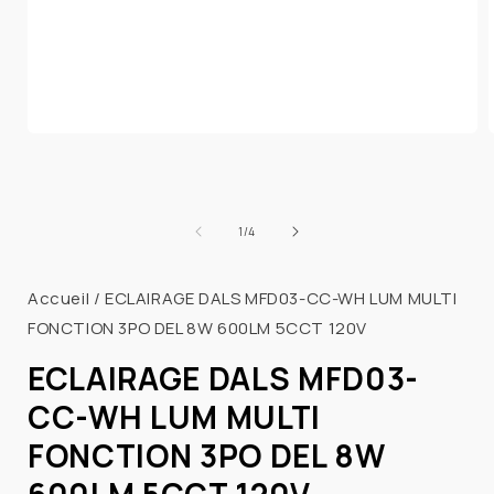
Ouvrir
le
l
média
1
dans
de
1
/
4
une
fenêtre
modale
Accueil
/
ECLAIRAGE DALS MFD03-CC-WH LUM MULTI
FONCTION 3PO DEL 8W 600LM 5CCT 120V
ECLAIRAGE DALS MFD03-
CC-WH LUM MULTI
FONCTION 3PO DEL 8W