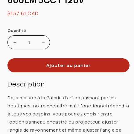
600LM 5CCT 120V
Prix
$157.61 CAD
habituel
Quantité
Augmenter
Réduire
la
la
quantité
quantité
Ajouter au panier
de
de
ECLAIRAGE
ECLAIRAGE
DALS
DALS
Description
MFD03-
MFD03-
CC-
CC-
De la maison à la Galerie d’art en passant par les
WH
WH
boutiques, notre encastré multi fonctionnel répondra
LUM
LUM
à tous vos besoins. Vous pourrez choisir entre
MULTI
MULTI
l’option panneau encastré ou projecteur, ajuster
FONCTION
FONCTION
l’angle de rayonnement et même ajuster l’angle de
3PO
3PO