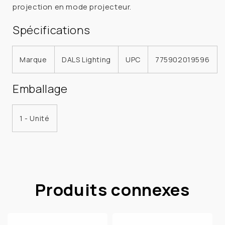
projection en mode projecteur.
DEL
DEL
8W
8W
Spécifications
600LM
600LM
5CCT
5CCT
120V
120V
Marque
DALS Lighting
UPC
775902019596
Emballage
1 - Unité
Produits connexes