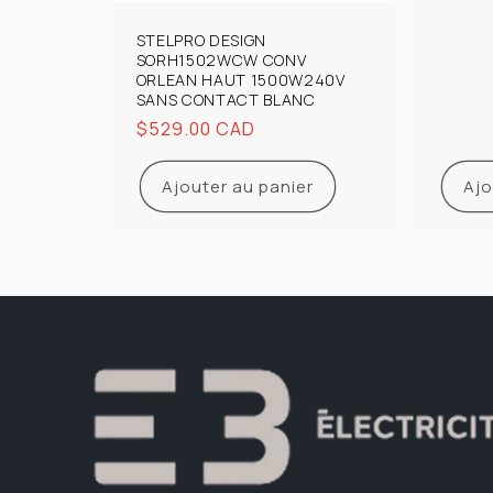
STELPRO DESIGN
SORH1502WCW CONV
ORLEAN HAUT 1500W240V
SANS CONTACT BLANC
Prix
$529.00 CAD
habituel
Ajouter au panier
Ajo