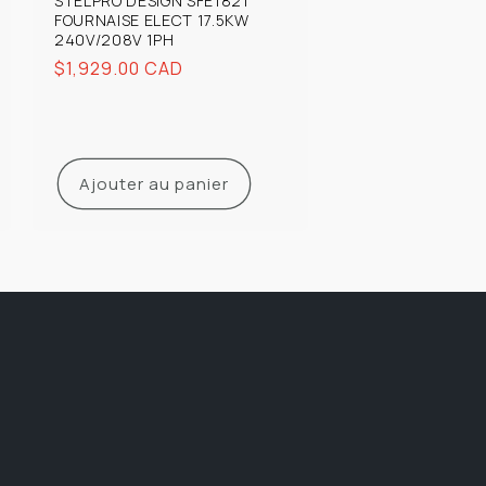
STELPRO DESIGN SFE1821
FOURNAISE ELECT 17.5KW
240V/208V 1PH
Prix
$1,929.00 CAD
habituel
Ajouter au panier