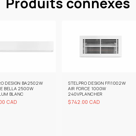
Produits connexes
RO DESIGN BA2502W
STELPRO DESIGN FFI1002W
HE BELLA 2500W
AIR FORCE 1000W
LUM BLANC
240VPLANCHER
00 CAD
Prix
$742.00 CAD
uel
habituel