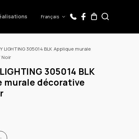
L
éalisations
Panier
Français
a
n
g
Y LIGHTING 305014 BLK Applique murale
u
 Noir
e
LIGHTING 305014 BLK
e murale décorative
r