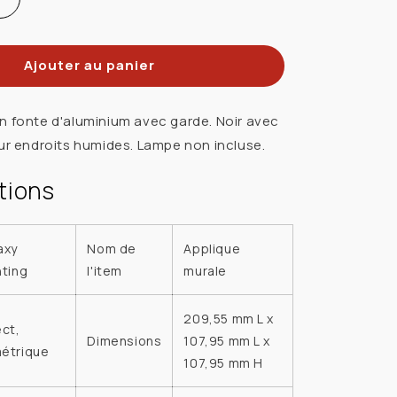
Réduire
la
quantité
Ajouter au panier
de
GALAXY
LIGHTING
n fonte d'aluminium avec garde. Noir avec
305014
our endroits humides. Lampe non incluse.
BLK
Applique
tions
murale
décorative
60W
axy
Nom de
Applique
Noir
hting
l'item
murale
209,55 mm L x
ect,
Dimensions
107,95 mm L x
étrique
107,95 mm H