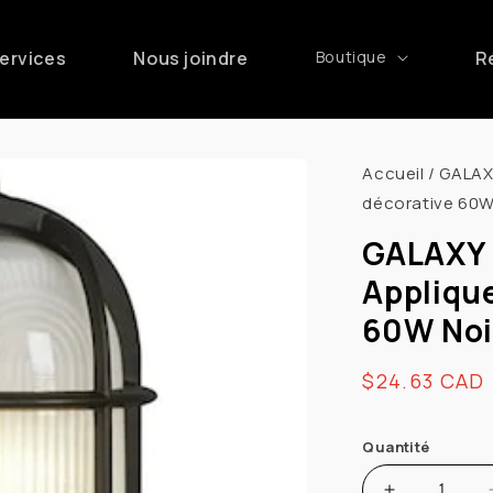
ervices
Nous joindre
Boutique
R
Accueil
/
GALAX
décorative 60W
GALAXY 
Appliqu
60W Noi
Prix
$24.63 CAD
habituel
Quantité