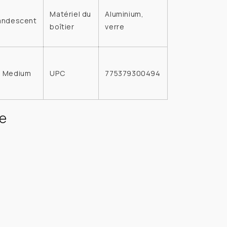
Matériel du
Aluminium,
andescent
boîtier
verre
 Medium
UPC
775379300494
e