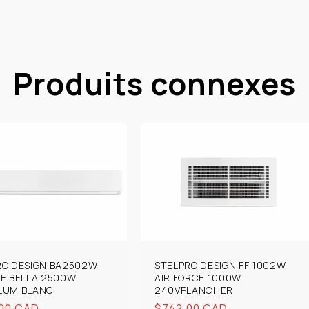
Produits connexes
RO DESIGN BA2502W
STELPRO DESIGN FFI1002W
HE BELLA 2500W
AIR FORCE 1000W
LUM BLANC
240VPLANCHER
00 CAD
Prix
$742.00 CAD