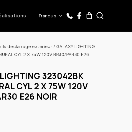
L
éalisations
Panier
Français
a
n
g
ils declairage exterieur
/
GALAXY LIGHTING
u
URAL CYL 2 X 75W 120V BR30/PAR30 E26
e
LIGHTING 323042BK
AL CYL 2 X 75W 120V
R30 E26 NOIR
D