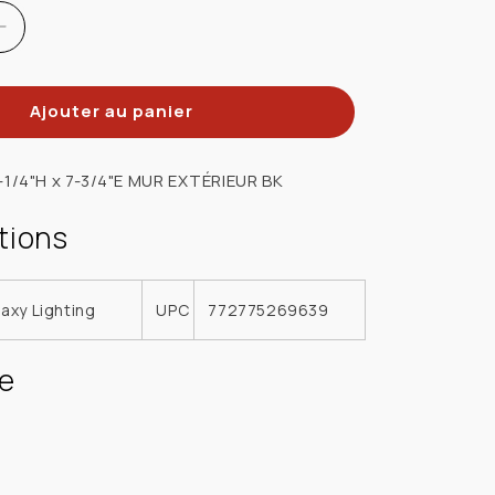
Réduire
la
quantité
Ajouter au panier
de
GALAXY
LIGHTING
-1/4"H x 7-3/4"E MUR EXTÉRIEUR BK
323042BK
LUM
tions
MURAL
CYL
2
laxy Lighting
UPC
772775269639
X
75W
e
120V
0
BR30/PAR30
E26
NOIR