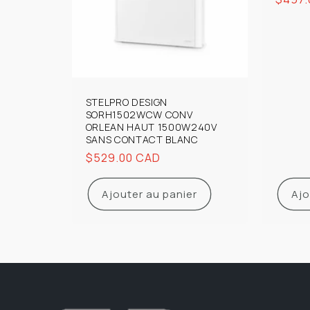
habit
STELPRO DESIGN
SORH1502WCW CONV
ORLEAN HAUT 1500W240V
SANS CONTACT BLANC
Prix
$529.00 CAD
habituel
Ajouter au panier
Ajo