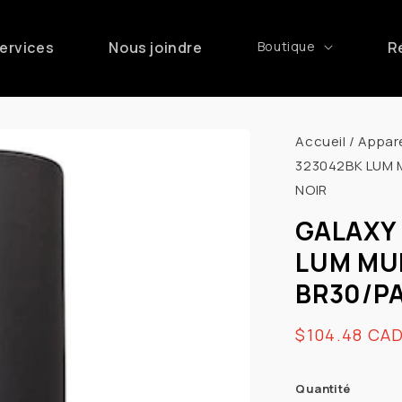
ervices
Nous joindre
Boutique
R
Accueil
/
Appare
323042BK LUM M
NOIR
GALAXY 
LUM MUR
BR30/PA
Prix
$104.48 CA
habituel
Quantité