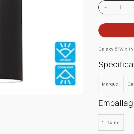
Augmenter
la
quantité
de
GALAXY
LIGHTING
Galaxy 5"W x 14
323042BK
LUM
Spécifica
MURAL
CYL
2
Marque
Ga
X
75W
Emballag
120V
BR30/PAR3
E26
1 - Unité
NOIR