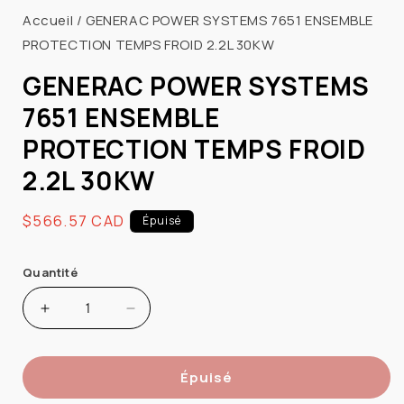
média
Accueil
/
GENERAC POWER SYSTEMS 7651 ENSEMBLE
1
PROTECTION TEMPS FROID 2.2L 30KW
dans
une
fenêtre
GENERAC POWER SYSTEMS
modale
7651 ENSEMBLE
PROTECTION TEMPS FROID
2.2L 30KW
Prix
$566.57 CAD
Épuisé
habituel
Quantité
Augmenter
Réduire
la
la
quantité
quantité
Épuisé
de
de