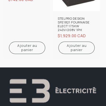
habituel
STELPRO DESIGN
SFE1821 FOURNAISE
ELECT 17.5KW
240V/208V 1PH
Prix
$1,929.00 CAD
habituel
Ajouter au
Ajouter au
panier
panier