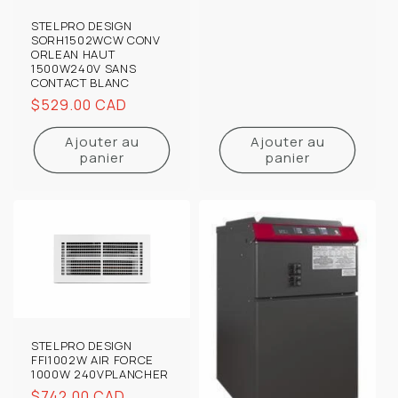
STELPRO DESIGN
SORH1502WCW CONV
ORLEAN HAUT
1500W240V SANS
CONTACT BLANC
Prix
$529.00 CAD
habituel
Ajouter au
Ajouter au
panier
panier
STELPRO DESIGN
FFI1002W AIR FORCE
1000W 240VPLANCHER
Prix
$742.00 CAD