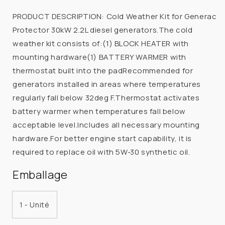
GENERAC
GENERAC
POWER
POWER
PRODUCT DESCRIPTION: Cold Weather Kit for Generac
SYSTEMS
SYSTEMS
Protector 30kW 2.2L diesel generators.The cold
7651
7651
weather kit consists of:(1) BLOCK HEATER with
ENSEMBLE
ENSEMBLE
mounting hardware(1) BATTERY WARMER with
PROTECTION
PROTECTION
thermostat built into the padRecommended for
TEMPS
TEMPS
FROID
FROID
generators installed in areas where temperatures
2.2L
2.2L
regularly fall below 32deg F.Thermostat activates
30KW
30KW
battery warmer when temperatures fall below
acceptable level.Includes all necessary mounting
hardware.For better engine start capability, it is
required to replace oil with 5W-30 synthetic oil.
Emballage
1 - Unité