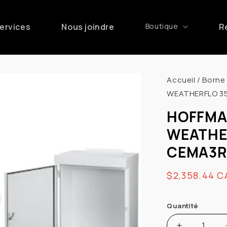
ervices
Nous joindre
Boutique
R
Accueil
/
Borne
WEATHERFLO 35
HOFFMA
WEATHE
CEMA3R
Prix
$2,358.44 C
habituel
Quantité