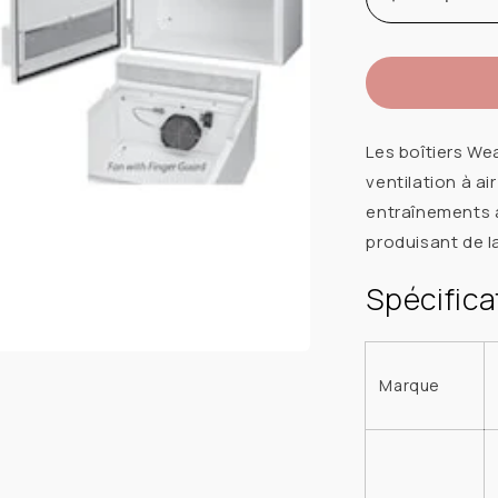
Augmenter
la
quantité
de
HOFFMAN
WF10LP
Les boîtiers We
WEATHERF
ventilation à ai
35X24X12
entraînements 
CEMA3R
produisant de l
AVEC
FAN
Spécifica
10HP
Marque