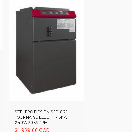
STELPRO DESIGN SFE1821
FOURNAISE ELECT 17.5KW
240V/208V 1PH
Prix
$1,929.00 CAD