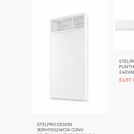
STELP
PLINT
240VA
Prix
$497.
habit
STELPRO DESIGN
SORH1502WCW CONV