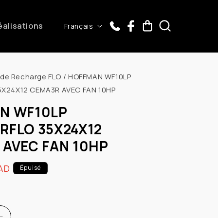
L
éalisations
Panier
Français
a
n
g
 de Recharge FLO
/
HOFFMAN WF10LP
u
X24X12 CEMA3R AVEC FAN 10HP
e
N WF10LP
RFLO 35X24X12
 AVEC FAN 10HP
AD
Épuisé