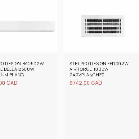
RO DESIGN BA2502W
STELPRO DESIGN FFI1002W
HE BELLA 2500W
AIR FORCE 1000W
LUM BLANC
240VPLANCHER
00 CAD
Prix
$742.00 CAD
uel
habituel