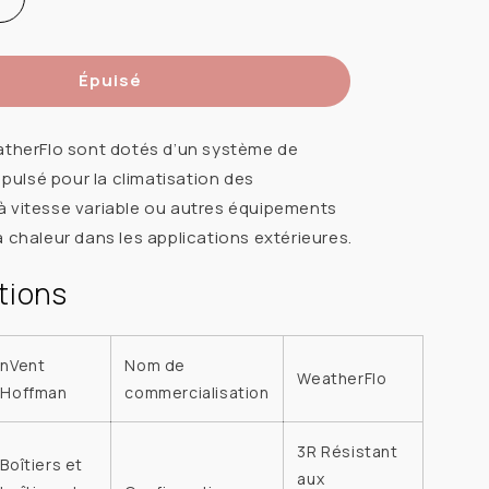
Réduire
la
quantité
Épuisé
de
HOFFMAN
WF10LP
atherFlo sont dotés d’un système de
LO
WEATHERFLO
r pulsé pour la climatisation des
35X24X12
à vitesse variable ou autres équipements
CEMA3R
a chaleur dans les applications extérieures.
AVEC
FAN
tions
10HP
nVent
Nom de
WeatherFlo
Hoffman
commercialisation
3R Résistant
Boîtiers et
aux