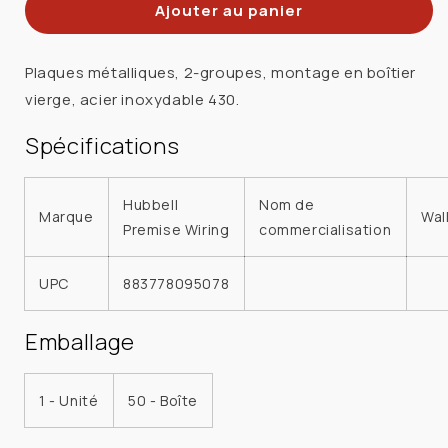
Ajouter au panier
de
de
HUBBELL
HUBBELL
SS23L
SS23L
Plaques métalliques, 2-groupes, montage en boîtier
PLAQUE
PLAQUE
vierge, acier inoxydable 430.
2
2
GANG
GANG
Spécifications
VIERGE
VIERGE
430SS
430SS
Hubbell
Nom de
Marque
Wal
Premise Wiring
commercialisation
UPC
883778095078
Emballage
1 - Unité
50 - Boîte