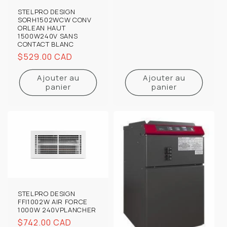
STELPRO DESIGN
SORH1502WCW CONV
ORLEAN HAUT
1500W240V SANS
CONTACT BLANC
Prix
$529.00 CAD
habituel
Ajouter au
Ajouter au
panier
panier
STELPRO DESIGN
FFI1002W AIR FORCE
1000W 240VPLANCHER
Prix
$742.00 CAD