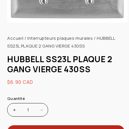
Ouvrir
le
média
Accueil
/
Interrupteurs plaques murales
/
HUBBELL
1
SS23L PLAQUE 2 GANG VIERGE 430SS
dans
une
fenêtre
HUBBELL SS23L PLAQUE 2
modale
GANG VIERGE 430SS
Prix
$6.90 CAD
habituel
Quantité
Augmenter
Réduire
la
la
quantité
quantité