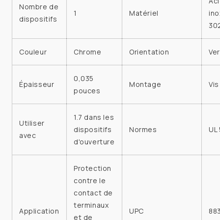
Aci
Nombre de
1
Matériel
in
dispositifs
30
Couleur
Chrome
Orientation
Ver
0,035
Épaisseur
Montage
Vis
pouces
1.7 dans les
Utiliser
dispositifs
Normes
UL
avec
d'ouverture
Protection
contre le
contact de
terminaux
Application
UPC
88
et de