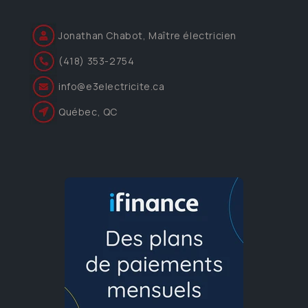
Jonathan Chabot, Maître électricien
(418) 353-2754
info@e3electricite.ca
Québec, QC