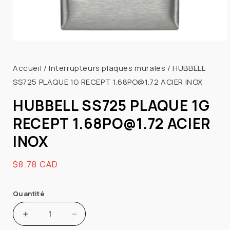
Ouvrir
le
média
Accueil
/
Interrupteurs plaques murales
/
HUBBELL
1
SS725 PLAQUE 1G RECEPT 1.68PO@1.72 ACIER INOX
dans
une
fenêtre
HUBBELL SS725 PLAQUE 1G
modale
RECEPT 1.68PO@1.72 ACIER
INOX
Prix
$8.78 CAD
habituel
Quantité
Augmenter
Réduire