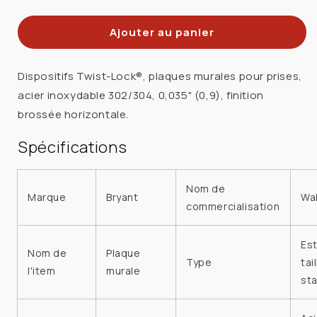
la
la
quantité
quantité
Ajouter au panier
de
de
HUBBELL
HUBBELL
SS725
SS725
Dispositifs Twist-Lock®, plaques murales pour prises,
PLAQUE
PLAQUE
acier inoxydable 302/304, 0,035" (0,9), finition
1G
1G
brossée horizontale.
RECEPT
RECEPT
1.68PO@1.72
1.68PO@1.72
Spécifications
ACIER
ACIER
INOX
INOX
Nom de
Marque
Bryant
Wal
commercialisation
Est
Nom de
Plaque
Type
tai
l'item
murale
st