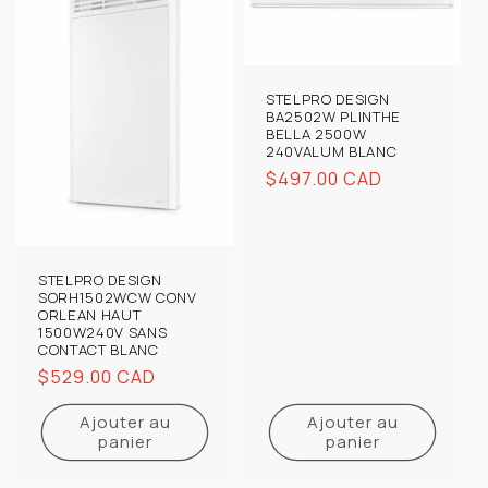
STELPRO DESIGN
BA2502W PLINTHE
BELLA 2500W
240VALUM BLANC
Prix
$497.00 CAD
habituel
STELPRO DESIGN
SORH1502WCW CONV
ORLEAN HAUT
1500W240V SANS
CONTACT BLANC
Prix
$529.00 CAD
habituel
Ajouter au
Ajouter au
panier
panier