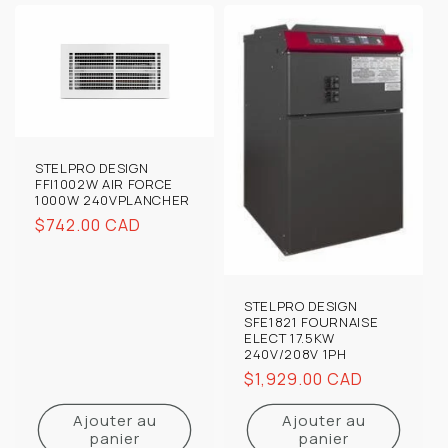
STELPRO DESIGN
FFI1002W AIR FORCE
1000W 240VPLANCHER
Prix
$742.00 CAD
habituel
STELPRO DESIGN
SFE1821 FOURNAISE
ELECT 17.5KW
240V/208V 1PH
Prix
$1,929.00 CAD
habituel
Ajouter au
Ajouter au
panier
panier