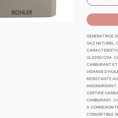
Augmenter
la
quantité
de
KOHLER
26RCA-
GENERATRICE D
QS50
GAZ NATUREL, 
26KW
CARACTERISTI
GENERATR
UL2200/CSA, C
1
CARBURANT ET 
PH
240V
VIDANGE D'HUI
CSA
RESISTANTE AU
TROUSSE
INSONORISANT,
HIVER
CERTIFIE CARB 
CARBURANT, CO
A CONNEXION F
CONVERTIBLE S