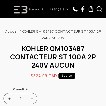
et
passer
L
Panier
Français
au
a
contenu
n
Passer aux
g
informations
Accueil
/
KOHLER GM103487 CONTACTEUR ST 100A 2P
u
produits
240V AUCUN
e
KOHLER GM103487
CONTACTEUR ST 100A 2P
240V AUCUN
Prix
$824.09 CAD
Épuisé
habituel
Quantité
Augmenter
Réduire