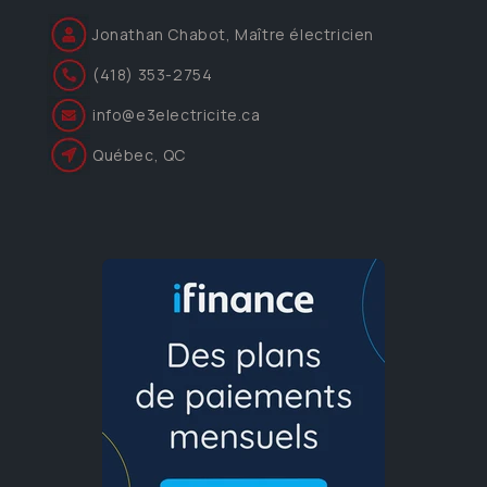
Jonathan Chabot, Maître électricien
(418) 353-2754
info@e3electricite.ca
Québec, QC