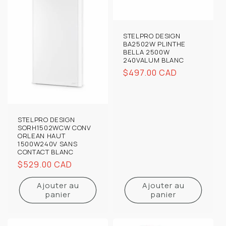
STELPRO DESIGN
BA2502W PLINTHE
BELLA 2500W
240VALUM BLANC
Prix
$497.00 CAD
habituel
STELPRO DESIGN
SORH1502WCW CONV
ORLEAN HAUT
1500W240V SANS
CONTACT BLANC
Prix
$529.00 CAD
habituel
Ajouter au
Ajouter au
panier
panier