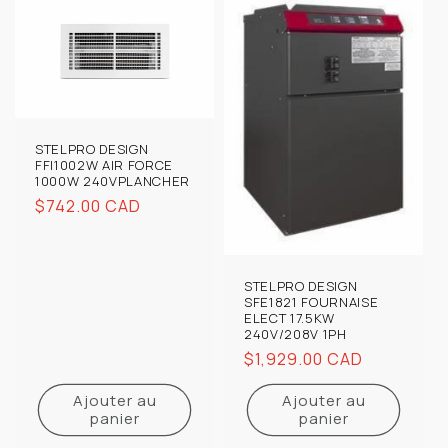
STELPRO DESIGN
FFI1002W AIR FORCE
1000W 240VPLANCHER
Prix
$742.00 CAD
habituel
STELPRO DESIGN
SFE1821 FOURNAISE
ELECT 17.5KW
240V/208V 1PH
Prix
$1,929.00 CAD
habituel
Ajouter au
Ajouter au
panier
panier