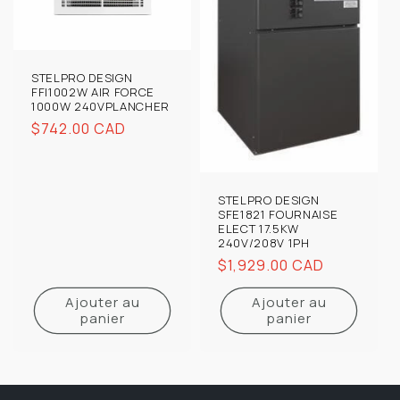
STELPRO DESIGN
FFI1002W AIR FORCE
1000W 240VPLANCHER
Prix
$742.00 CAD
habituel
STELPRO DESIGN
SFE1821 FOURNAISE
ELECT 17.5KW
240V/208V 1PH
Prix
$1,929.00 CAD
habituel
Ajouter au
Ajouter au
panier
panier