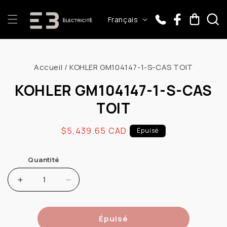
et
passer
L
Panier
Français
au
a
contenu
n
Passer aux
g
informations
Accueil
/
KOHLER GM104147-1-S-CAS TOIT
u
produits
e
KOHLER GM104147-1-S-CAS
TOIT
Prix
$5,439.65 CAD
Épuisé
habituel
Quantité
Augmenter
Réduire
la
la
quantité
quantité
Épuisé
de
de