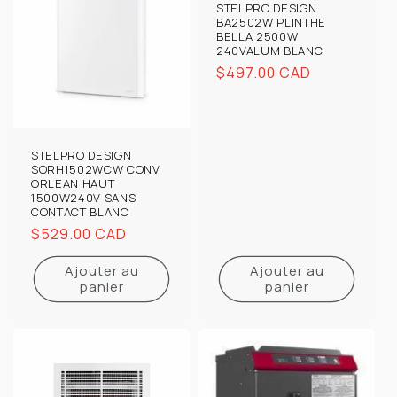
STELPRO DESIGN
BA2502W PLINTHE
BELLA 2500W
240VALUM BLANC
Prix
$497.00 CAD
habituel
STELPRO DESIGN
SORH1502WCW CONV
ORLEAN HAUT
1500W240V SANS
CONTACT BLANC
Prix
$529.00 CAD
habituel
Ajouter au
Ajouter au
panier
panier