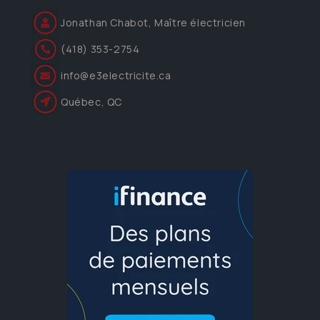
Jonathan Chabot, Maître électricien
(418) 353-2754
info@e3electricite.ca
Québec, QC