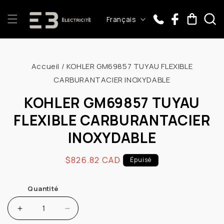
et
passer
L
Panier
Français
au
a
contenu
n
Passer aux
g
informations
Accueil
/
KOHLER GM69857 TUYAU FLEXIBLE
u
produits
CARBURANTACIER INOXYDABLE
e
KOHLER GM69857 TUYAU
FLEXIBLE CARBURANTACIER
INOXYDABLE
Prix
$826.82 CAD
Épuisé
habituel
Quantité
Augmenter
Réduire