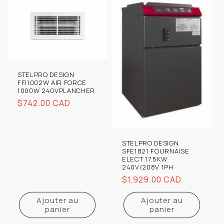
STELPRO DESIGN
FFI1002W AIR FORCE
1000W 240VPLANCHER
Prix
$742.00 CAD
habituel
STELPRO DESIGN
SFE1821 FOURNAISE
ELECT 17.5KW
240V/208V 1PH
Prix
$1,929.00 CAD
habituel
Ajouter au
Ajouter au
panier
panier