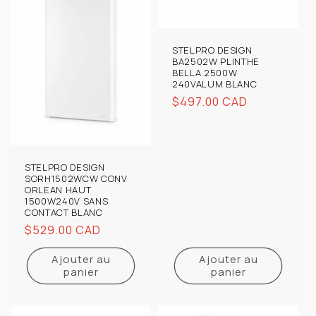
STELPRO DESIGN
BA2502W PLINTHE
BELLA 2500W
240VALUM BLANC
Prix
$497.00 CAD
habituel
STELPRO DESIGN
SORH1502WCW CONV
ORLEAN HAUT
1500W240V SANS
CONTACT BLANC
Prix
$529.00 CAD
habituel
Ajouter au
Ajouter au
panier
panier