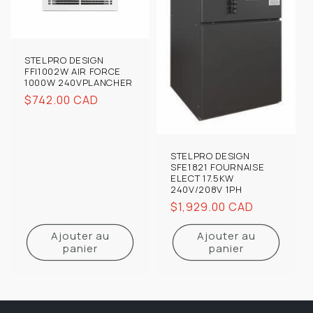
STELPRO DESIGN
FFI1002W AIR FORCE
1000W 240VPLANCHER
Prix
$742.00 CAD
habituel
STELPRO DESIGN
SFE1821 FOURNAISE
ELECT 17.5KW
240V/208V 1PH
Prix
$1,929.00 CAD
habituel
Ajouter au
Ajouter au
panier
panier