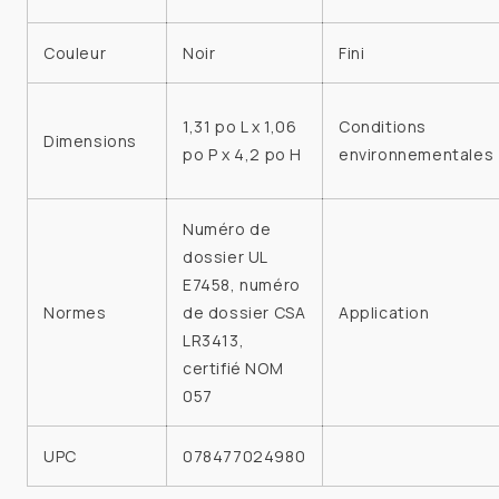
Couleur
Noir
Fini
1,31 po L x 1,06
Conditions
Dimensions
po P x 4,2 po H
environnementales
Numéro de
dossier UL
E7458, numéro
Normes
de dossier CSA
Application
LR3413,
certifié NOM
057
UPC
078477024980