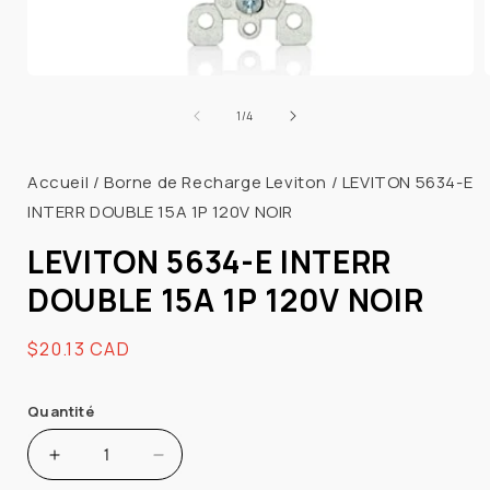
Ouvrir
le
l
de
1
/
4
média
1
dans
Accueil
/
Borne de Recharge Leviton
/
LEVITON 5634-E
une
fenêtre
INTERR DOUBLE 15A 1P 120V NOIR
modale
LEVITON 5634-E INTERR
DOUBLE 15A 1P 120V NOIR
Prix
$20.13 CAD
habituel
Quantité
Augmenter
Réduire