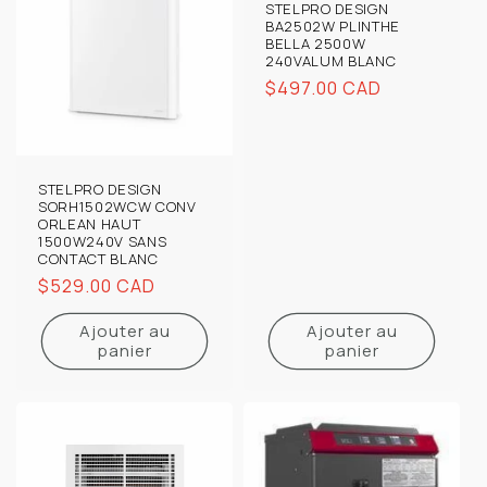
STELPRO DESIGN
BA2502W PLINTHE
BELLA 2500W
240VALUM BLANC
Prix
$497.00 CAD
habituel
STELPRO DESIGN
SORH1502WCW CONV
ORLEAN HAUT
1500W240V SANS
CONTACT BLANC
Prix
$529.00 CAD
habituel
Ajouter au
Ajouter au
panier
panier