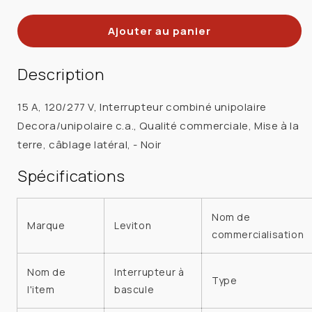
la
la
quantité
quantité
Ajouter au panier
de
de
LEVITON
LEVITON
5634-
5634-
Description
E
E
INTERR
INTERR
15 A, 120/277 V, Interrupteur combiné unipolaire
DOUBLE
DOUBLE
Decora/unipolaire c.a., Qualité commerciale, Mise à la
15A
15A
terre, câblage latéral, - Noir
1P
1P
120V
120V
Spécifications
NOIR
NOIR
Nom de
Marque
Leviton
commercialisation
Nom de
Interrupteur à
Type
l'item
bascule