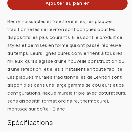
Ajouter au panier
de
de
LEVITON
LEVITON
88033
88033
Reconnaissables et fonctionnelles, les plaques
PLAQUE
PLAQUE
traditionnelles de Leviton sont conçues pour les
3G
3G
dispositifs les plus courants. Elles sont le produit de
VIERGE
VIERGE
styles et de mises en forme qui ont passé l’épreuve
BLANC
BLANC
du temps. Leurs lignes pures conviennent à tous les
milieux, qu’il s’agisse d’une nouvelle construction ou
d’une réfection, et elles s’installent en toute facilité.
Les plaques murales traditionnelles de Leviton sont
disponibles dans une large gamme de couleurs et de
configurations.Plaque murale triple avec obturateurs,
sans dispositif, format ordinaire, thermodurci,
montage sur boîte - Blanc
Spécifications