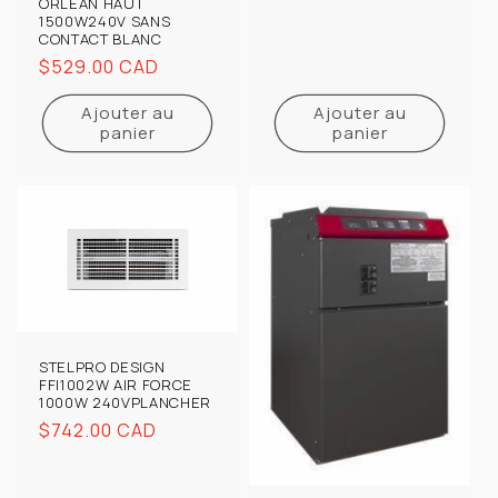
ORLEAN HAUT
1500W240V SANS
CONTACT BLANC
Prix
$529.00 CAD
habituel
Ajouter au
Ajouter au
panier
panier
STELPRO DESIGN
FFI1002W AIR FORCE
1000W 240VPLANCHER
Prix
$742.00 CAD
habituel