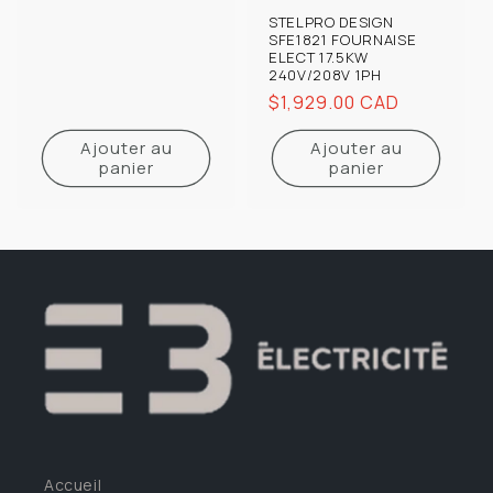
STELPRO DESIGN
SFE1821 FOURNAISE
ELECT 17.5KW
240V/208V 1PH
Prix
$1,929.00 CAD
habituel
Ajouter au
Ajouter au
panier
panier
Accueil