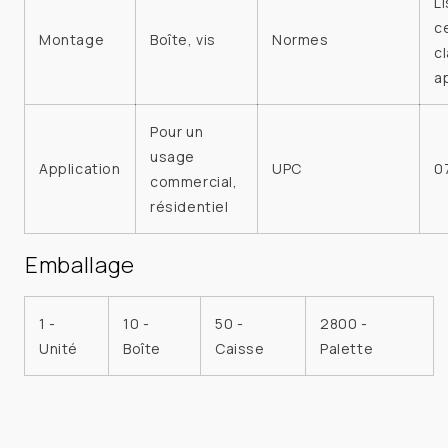
Li
ce
Montage
Boîte, vis
Normes
c
a
Pour un
usage
Application
UPC
0
commercial,
résidentiel
Emballage
1 -
10 -
50 -
2800 -
Unité
Boîte
Caisse
Palette