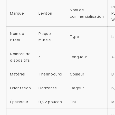
R
Nom de
Marque
Leviton
P
commercialisation
W
Nom de
Plaque
Type
l
l'item
murale
Nombre de
3
Longueur
4-
dispositifs
Matériel
Thermodurci
Couleur
B
Orientation
Horizontal
Largeur
6
Épaisseur
0,22 pouces
Fini
M