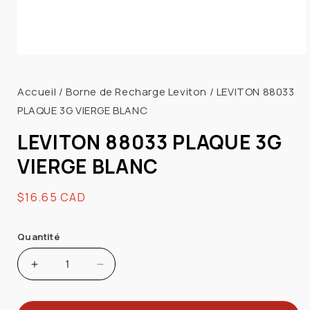
Ouvrir
le
média
Accueil
/
Borne de Recharge Leviton
/
LEVITON 88033
1
PLAQUE 3G VIERGE BLANC
dans
une
fenêtre
LEVITON 88033 PLAQUE 3G
modale
VIERGE BLANC
Prix
$16.65 CAD
habituel
Quantité
Augmenter
Réduire
la
la
quantité
quantité