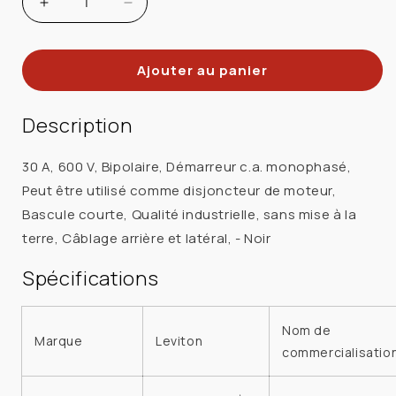
Augmenter
Réduire
la
la
quantité
quantité
Ajouter au panier
de
de
LEVITON
LEVITON
MS302-
MS302-
Description
DSS
DSS
INTERR
INTERR
30 A, 600 V, Bipolaire, Démarreur c.a. monophasé,
DEMARRAGE
DEMARRAGE
Peut être utilisé comme disjoncteur de moteur,
30A
30A
Bascule courte, Qualité industrielle, sans mise à la
2P600V
2P600V
terre, Câblage arrière et latéral, - Noir
NOIR
NOIR
Spécifications
Nom de
Marque
Leviton
commercialisatio