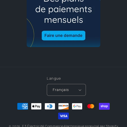
Langue
Français
Moyens
de
paiement
E3 Électricité
Commerce électronique propulsé par Shopify
© 2026,