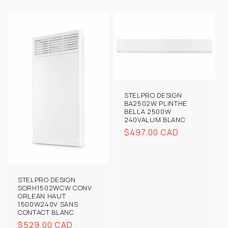
STELPRO DESIGN
BA2502W PLINTHE
BELLA 2500W
240VALUM BLANC
Prix
$497.00 CAD
habituel
STELPRO DESIGN
SORH1502WCW CONV
ORLEAN HAUT
1500W240V SANS
CONTACT BLANC
Prix
$529.00 CAD