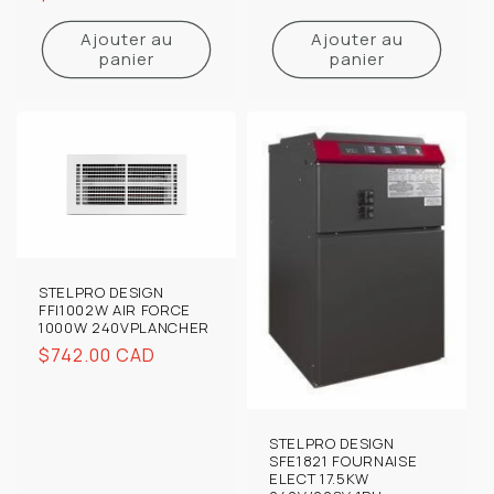
habituel
Ajouter au
Ajouter au
panier
panier
STELPRO DESIGN
FFI1002W AIR FORCE
1000W 240VPLANCHER
Prix
$742.00 CAD
habituel
STELPRO DESIGN
SFE1821 FOURNAISE
ELECT 17.5KW