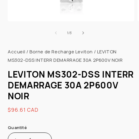
Ouvrir
le
l
de
1
/
3
média
1
dans
Accueil
/
Borne de Recharge Leviton
/
LEVITON
une
fenêtre
MS302-DSS INTERR DEMARRAGE 30A 2P600V NOIR
modale
LEVITON MS302-DSS INTERR
DEMARRAGE 30A 2P600V
NOIR
Prix
$96.61 CAD
habituel
Quantité