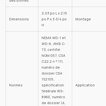
des bornes
2,03 po L x 2,15
Dimensions
po P x 3-3/4 po
Montage
H
NEMA WD-1 et
WD-6, ANSI C-
73, certifié
NOM 057, CSA
C22.2 n ° 111,
numéro de
dossier CSA
152105,
Normes
spécification
Application
fédérale WS-
896E, numéro
de dossier UL