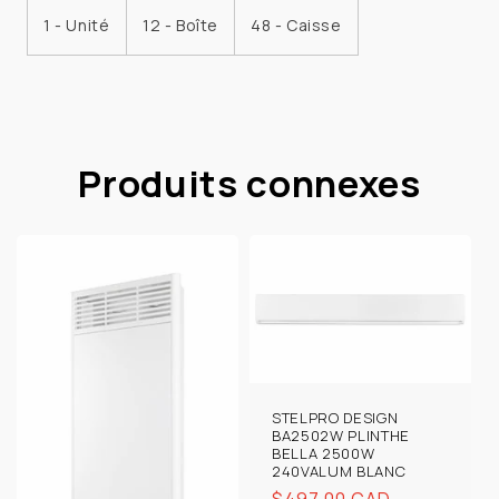
1 - Unité
12 - Boîte
48 - Caisse
Produits connexes
STELPRO DESIGN
BA2502W PLINTHE
BELLA 2500W
240VALUM BLANC
Prix
$497.00 CAD