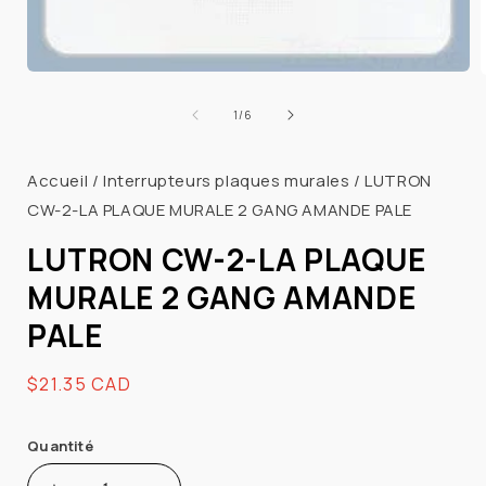
Ouvrir
le
l
de
1
/
6
média
1
dans
une
Accueil
/
Interrupteurs plaques murales
/
LUTRON
fenêtre
CW-2-LA PLAQUE MURALE 2 GANG AMANDE PALE
modale
LUTRON CW-2-LA PLAQUE
MURALE 2 GANG AMANDE
PALE
Prix
$21.35 CAD
habituel
Quantité