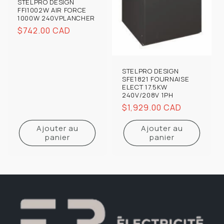
STELPRO DESIGN
FFI1002W AIR FORCE
1000W 240VPLANCHER
Prix
$742.00 CAD
habituel
STELPRO DESIGN
SFE1821 FOURNAISE
ELECT 17.5KW
240V/208V 1PH
Prix
$1,929.00 CAD
habituel
Ajouter au
Ajouter au
panier
panier