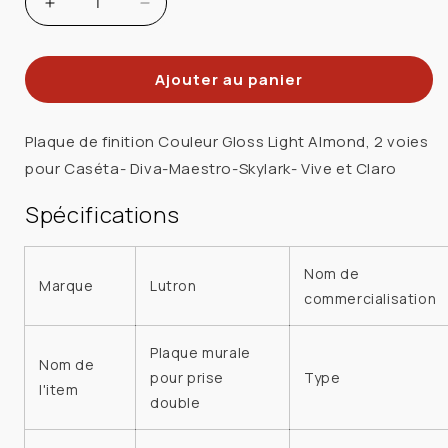
Augmenter
Réduire
la
la
quantité
quantité
Ajouter au panier
de
de
LUTRON
LUTRON
CW-
CW-
Plaque de finition Couleur Gloss Light Almond, 2 voies
2-
2-
pour Caséta- Diva-Maestro-Skylark- Vive et Claro
LA
LA
PLAQUE
PLAQUE
Spécifications
MURALE
MURALE
2
2
Nom de
GANG
GANG
Marque
Lutron
commercialisation
AMANDE
AMANDE
PALE
PALE
Plaque murale
Nom de
pour prise
Type
l'item
double