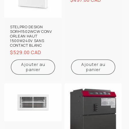
habituel
STELPRO DESIGN
SORH1502WCW CONV
ORLEAN HAUT
1500W240V SANS
CONTACT BLANC
Prix
$529.00 CAD
habituel
Ajouter au
Ajouter au
panier
panier