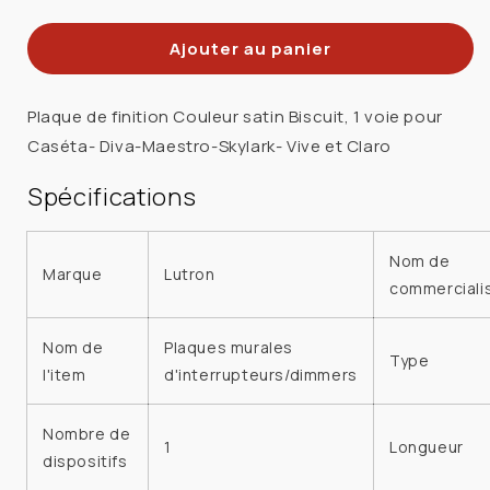
la
la
quantité
quantité
Ajouter au panier
de
de
LUTRON
LUTRON
SC-
SC-
Plaque de finition Couleur satin Biscuit, 1 voie pour
1-
1-
Caséta- Diva-Maestro-Skylark- Vive et Claro
BI
BI
PLAQUE
PLAQUE
Spécifications
SIMPLE
SIMPLE
BISCUITFINI
BISCUITFINI
Nom de
SATIN
SATIN
Marque
Lutron
commerciali
Nom de
Plaques murales
Type
l'item
d'interrupteurs/dimmers
Nombre de
1
Longueur
dispositifs