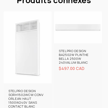
Produits connexes
STELPRO DESIGN
BA2502W PLINTHE
BELLA 2500W
240VALUM BLANC
Prix
$497.00 CAD
habituel
STELPRO DESIGN
SORH1502WCW CONV
ORLEAN HAUT
1500W240V SANS
CONTACT BLANC