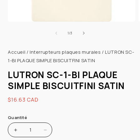
Ouvrir
le
l
de
1
/
3
média
1
dans
Accueil
/
Interrupteurs plaques murales
/
LUTRON SC-
une
fenêtre
1-BI PLAQUE SIMPLE BISCUITFINI SATIN
modale
LUTRON SC-1-BI PLAQUE
SIMPLE BISCUITFINI SATIN
Prix
$16.63 CAD
habituel
Quantité
Augmenter
Réduire