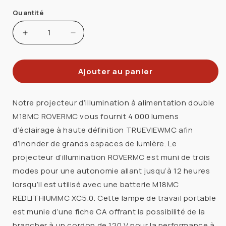
Quantité
Augmenter
Réduire
la
la
quantité
quantité
Ajouter au panier
de
de
MILWAUKEE
MILWAUKEE
2366-
2366-
Notre projecteur d’illumination à alimentation double
20
20
M18MC ROVERMC vous fournit 4 000 lumens
PROJECTEUR
PROJECTEUR
d’éclairage à haute définition TRUEVIEWMC afin
DOUBLE
DOUBLE
d’inonder de grands espaces de lumière. Le
PUISSANCE
PUISSANCE
projecteur d’illumination ROVERMC est muni de trois
M18
M18
OUTIL
OUTIL
modes pour une autonomie allant jusqu’à 12 heures
SEULEMENT
SEULEMENT
lorsqu’il est utilisé avec une batterie M18MC
REDLITHIUMMC XC5.0. Cette lampe de travail portable
est munie d’une fiche CA offrant la possibilité de la
brancher à un cordon de 120 V pour la performance à