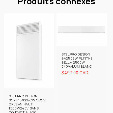
Produits connexes
STELPRO DESIGN
BA2502W PLINTHE
BELLA 2500W
240VALUM BLANC
Prix
$497.00 CAD
habituel
STELPRO DESIGN
SORH1502WCW CONV
ORLEAN HAUT
1500W240V SANS
CONTACT BLANC