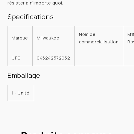
résister à n’importe quoi.
Spécifications
Nom de
M1
Marque
Milwaukee
commercialisation
Ro
UPC
045242572052
Emballage
1 - Unité