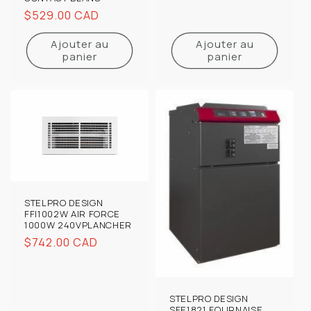
Prix
$529.00 CAD
habituel
Ajouter au
Ajouter au
panier
panier
STELPRO DESIGN
FFI1002W AIR FORCE
1000W 240VPLANCHER
Prix
$742.00 CAD
habituel
STELPRO DESIGN
SFE1821 FOURNAISE