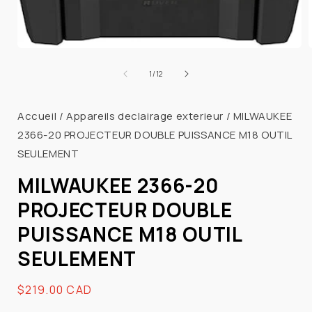
Ouvrir
le
l
de
1
/
12
média
1
dans
Accueil
/
Appareils declairage exterieur
/
MILWAUKEE
une
fenêtre
2366-20 PROJECTEUR DOUBLE PUISSANCE M18 OUTIL
modale
SEULEMENT
MILWAUKEE 2366-20
PROJECTEUR DOUBLE
PUISSANCE M18 OUTIL
SEULEMENT
Prix
$219.00 CAD
habituel