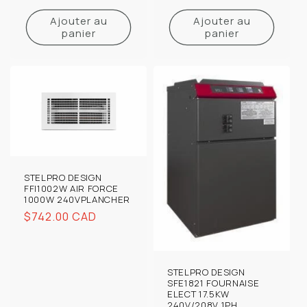
habituel
Ajouter au
Ajouter au
panier
panier
STELPRO DESIGN
FFI1002W AIR FORCE
1000W 240VPLANCHER
Prix
$742.00 CAD
habituel
STELPRO DESIGN
SFE1821 FOURNAISE
ELECT 17.5KW
240V/208V 1PH