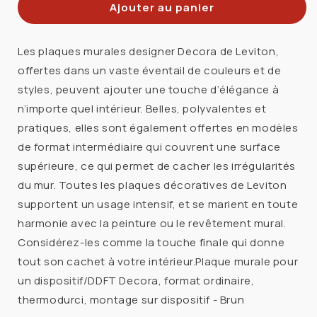
Ajouter au panier
de
de
Plaque
Plaque
murale
murale
Les plaques murales designer Decora de Leviton,
Decora
Decora
offertes dans un vaste éventail de couleurs et de
simple
simple
styles, peuvent ajouter une touche d’élégance à
-
-
n’importe quel intérieur. Belles, polyvalentes et
Brun
Brun
pratiques, elles sont également offertes en modèles
de format intermédiaire qui couvrent une surface
supérieure, ce qui permet de cacher les irrégularités
du mur. Toutes les plaques décoratives de Leviton
supportent un usage intensif, et se marient en toute
harmonie avec la peinture ou le revêtement mural.
Considérez-les comme la touche finale qui donne
tout son cachet à votre intérieur.Plaque murale pour
un dispositif/DDFT Decora, format ordinaire,
thermodurci, montage sur dispositif - Brun