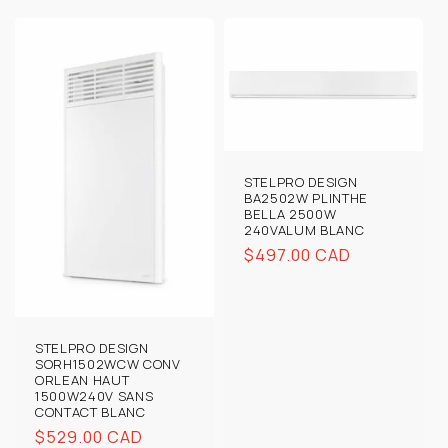
STELPRO DESIGN
BA2502W PLINTHE
BELLA 2500W
240VALUM BLANC
Prix
$497.00 CAD
habituel
STELPRO DESIGN
SORH1502WCW CONV
ORLEAN HAUT
1500W240V SANS
CONTACT BLANC
Prix
$529.00 CAD