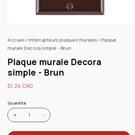
Ouvrir
le
média
Accueil
/
Interrupteurs plaques murales
/
Plaque
1
murale Decora simple - Brun
dans
une
fenêtre
Plaque murale Decora
modale
simple - Brun
Prix
$1.24 CAD
habituel
Quantité
Augmenter
Réduire
la
la
quantité
quantité