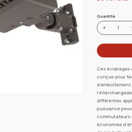
habituel
Quantité
Augmenter
la
quantité
de
PRODUITS
STANDARD
Ces éclairages
69812
conçus pour faci
JOINT
d’emboîtement c
DARTICUL
l’interchangeabi
ET
différentes app
ADAPTATE
MURAL/PO
puissance peuve
BRONZE
commutateurs si
POUR
économies d’éne
LA