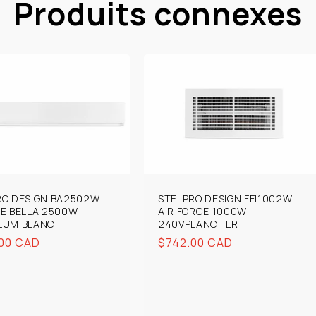
Produits connexes
RO DESIGN BA2502W
STELPRO DESIGN FFI1002W
HE BELLA 2500W
AIR FORCE 1000W
LUM BLANC
240VPLANCHER
00 CAD
Prix
$742.00 CAD
uel
habituel