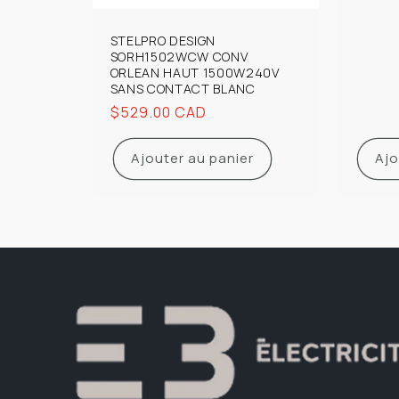
STELPRO DESIGN
SORH1502WCW CONV
ORLEAN HAUT 1500W240V
SANS CONTACT BLANC
Prix
$529.00 CAD
habituel
Ajouter au panier
Ajo