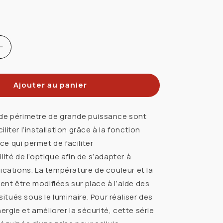
Réduire
la
quantité
Ajouter au panier
de
PRODUITS
STANDARD
 de périmetre de grande puissance sont
69812
liter l’installation grâce à la fonction
JOINT
e qui permet de faciliter
ATION
DARTICULATION
lité de l’optique afin de s’adapter à
ET
lications. La température de couleur et la
UR
ADAPTATEUR
TEAU
MURAL/POTEAU
nt être modifiées sur place à l’aide des
BRONZE
tués sous le luminaire. Pour réaliser des
POUR
rgie et améliorer la sécurité, cette série
LA