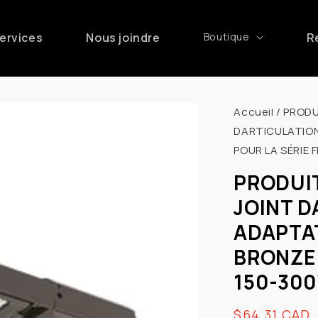
ervices
Nous joindre
Boutique
R
Accueil
/
PRODU
DARTICULATIO
POUR LA SÉRIE 
PRODUI
JOINT D
ADAPTA
BRONZE 
150-30
Prix
$64.31 CAD