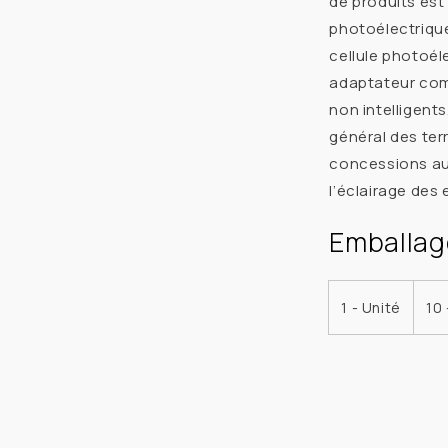
de produits est
SÉRIE
photoélectriqu
FLL
cellule photoél
150-
adaptateur comp
300W
non intelligents
général des ter
concessions aut
l’éclairage des
Emballag
1 - Unité
10