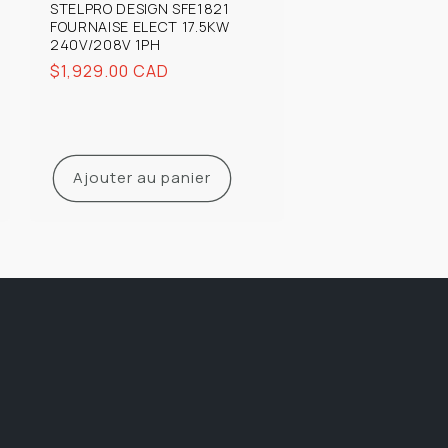
STELPRO DESIGN SFE1821
FOURNAISE ELECT 17.5KW
240V/208V 1PH
Prix
$1,929.00 CAD
habituel
Ajouter au panier