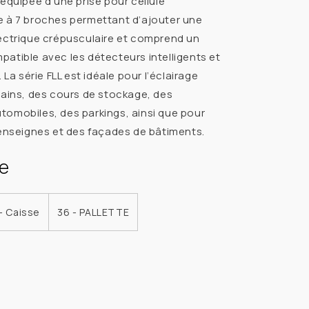
 équipée d’une prise pour cellule
SÉRIE
e à 7 broches permettant d’ajouter une
FLL
ectrique crépusculaire et comprend un
150-
atible avec les détecteurs intelligents et
300W
. La série FLL est idéale pour l’éclairage
rains, des cours de stockage, des
omobiles, des parkings, ainsi que pour
 enseignes et des façades de bâtiments.
e
 - Caisse
36 - PALLETTE