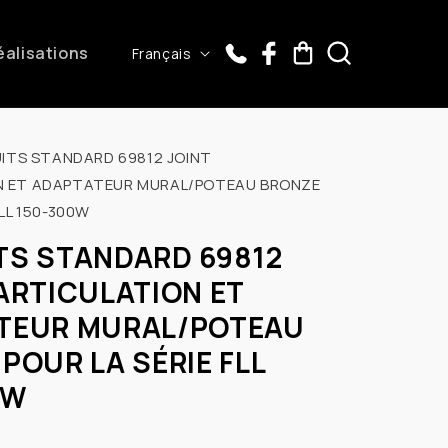
L
éalisations
Panier
Français
a
n
g
ITS STANDARD 69812 JOINT
u
N ET ADAPTATEUR MURAL/POTEAU BRONZE
e
FLL 150-300W
TS STANDARD 69812
ARTICULATION ET
TEUR MURAL/POTEAU
POUR LA SÉRIE FLL
0W