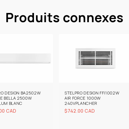
Produits connexes
RO DESIGN BA2502W
STELPRO DESIGN FFI1002W
HE BELLA 2500W
AIR FORCE 1000W
LUM BLANC
240VPLANCHER
00 CAD
Prix
$742.00 CAD
uel
habituel