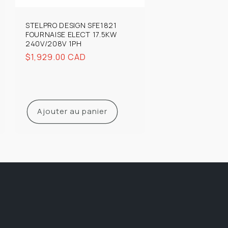
STELPRO DESIGN SFE1821
FOURNAISE ELECT 17.5KW
240V/208V 1PH
Prix
$1,929.00 CAD
habituel
Ajouter au panier