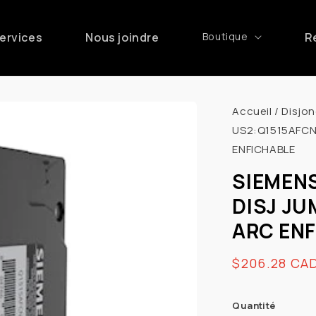
ervices
Nous joindre
Boutique
R
Accueil
/
Disjon
US2:Q1515AFCN
ENFICHABLE
SIEMEN
DISJ JU
ARC EN
Prix
$206.28 CA
habituel
Quantité