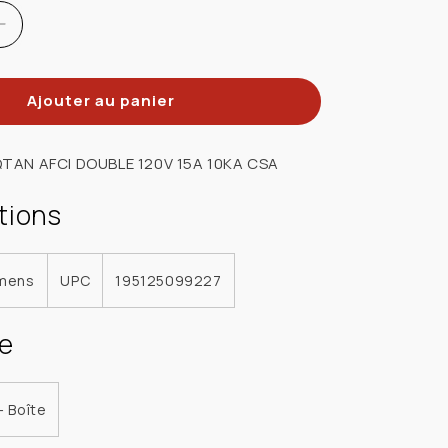
Réduire
la
quantité
Ajouter au panier
de
SIEMENS
5AFCNCSA
US2:Q1515AFCNCSA
TAN AFCI DOUBLE 120V 15A 10KA CSA
DISJ
JUMELE
tions
1P
15A
10KAANTI
mens
UPC
195125099227
ARC
LE
ENFICHABLE
e
- Boîte