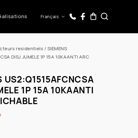
L
éalisations
Panier
Français
a
n
g
cteurs residentiels
/
SIEMENS
u
CSA DISJ JUMELE 1P 15A 10KAANTI ARC
e
S US2:Q1515AFCNCSA
MELE 1P 15A 10KAANTI
FICHABLE
D