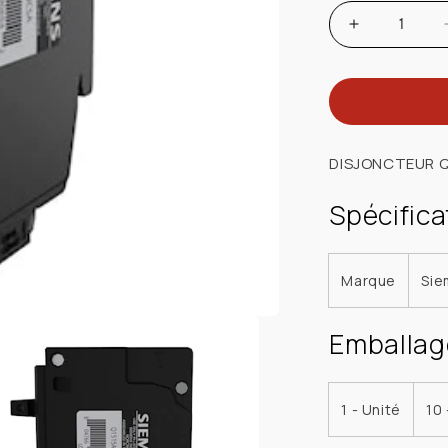
Augmenter
la
quantité
de
SIEMENS
US2:Q151
DISJONCTEUR Q
DISJ
JUMELE
Spécifica
1P
15A
10KAANTI
Marque
Sie
ARC
ENFICHAB
Emballag
1 - Unité
10 