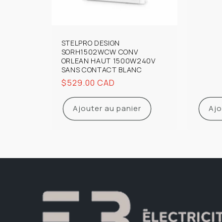
STELPRO DESIGN
SORH1502WCW CONV
ORLEAN HAUT 1500W240V
SANS CONTACT BLANC
Prix
$529.00 CAD
habituel
Ajouter au panier
Ajo