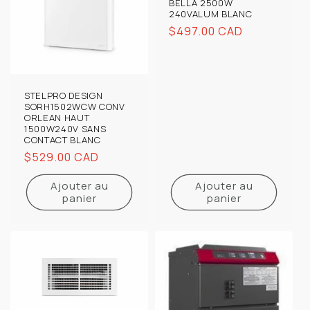
BELLA 2500W
240VALUM BLANC
Prix
$497.00 CAD
habituel
STELPRO DESIGN
SORH1502WCW CONV
ORLEAN HAUT
1500W240V SANS
CONTACT BLANC
Prix
$529.00 CAD
habituel
Ajouter au
Ajouter au
panier
panier