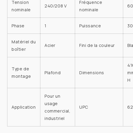
Tension
Fréquence
240/208 V
60
nominale
nominale
Phase
1
Puissance
30
Matériel du
Acier
Fini de la couleur
Bl
boîtier
41
Type de
Plafond
Dimensions
mm
montage
H
Pour un
usage
Application
UPC
62
commercial,
industriel