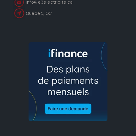
info@e3electricite.ca
Québec, QC