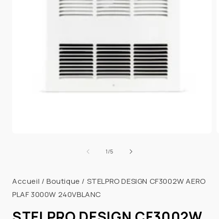
Ouvrir
le
l
de
1
/
5
média
1
dans
Accueil
/
Boutique
/
STELPRO DESIGN CF3002W AERO
une
fenêtre
PLAF 3000W 240VBLANC
modale
STELPRO DESIGN CF3002W