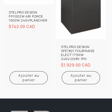
STELPRO DESIGN
FFI1002W AIR FORCE
1000W 240VPLANCHER
Prix
$742.00 CAD
habituel
STELPRO DESIGN
SFE1821 FOURNAISE
ELECT 17.5KW
240V/208V 1PH
Prix
$1,929.00 CAD
habituel
Ajouter au
Ajouter au
panier
panier