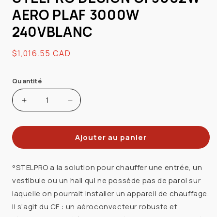
AERO PLAF 3000W
240VBLANC
Prix
$1,016.55 CAD
habituel
Quantité
Augmenter
Réduire
la
la
quantité
quantité
Ajouter au panier
de
de
STELPRO
STELPRO
DESIGN
DESIGN
°STELPRO a la solution pour chauffer une entrée, un
CF3002W
CF3002W
vestibule ou un hall qui ne possède pas de paroi sur
AERO
AERO
laquelle on pourrait installer un appareil de chauffage.
PLAF
PLAF
Il s’agit du CF : un aéroconvecteur robuste et
3000W
3000W