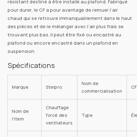
résistant destiné à être installé au plafond. Fabriqué
240VBLANC
240VBLANC
pour durer, le CF a pour avantage de remuer l’air
chaud qui se retrouve immanquablement dans le haut
des pièces et de le mélanger avec l’air plus frais se
trouvant plus bas. Il peut être fixé ou encastré au
plafond ou encore encastré dans un plafond en
suspension.
Spécifications
Nom de
Marque
Stelpro
CF
commercialisation
Chauffage
Nom de
forcé des
Type
Él
l'item
ventilateurs