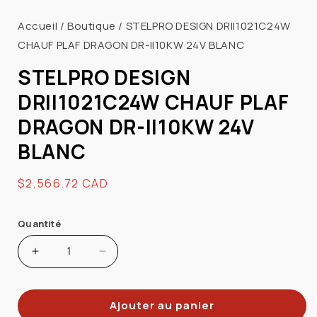
1
dans
Accueil
/
Boutique
/
STELPRO DESIGN DRII1021C24W
une
fenêtre
CHAUF PLAF DRAGON DR-II10KW 24V BLANC
modale
STELPRO DESIGN
DRII1021C24W CHAUF PLAF
DRAGON DR-II10KW 24V
BLANC
Prix
$2,566.72 CAD
habituel
Quantité
Augmenter
Réduire
la
la
quantité
quantité
Ajouter au panier
de
de