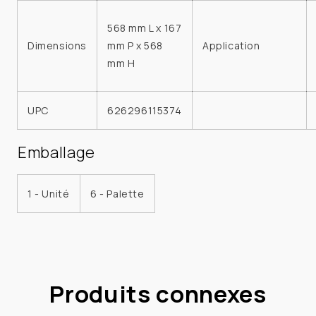
568 mm L x 167
Dimensions
mm P x 568
Application
mm H
UPC
626296115374
Emballage
1 - Unité
6 - Palette
Produits connexes