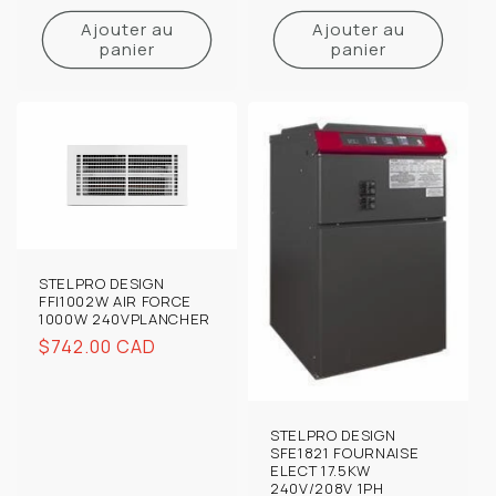
habituel
Ajouter au
Ajouter au
panier
panier
STELPRO DESIGN
FFI1002W AIR FORCE
1000W 240VPLANCHER
Prix
$742.00 CAD
habituel
STELPRO DESIGN
SFE1821 FOURNAISE
ELECT 17.5KW
240V/208V 1PH