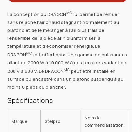
STELPRO
STELPRO
DESIGN
DESIGN
MC
La conception du DRAGON
lui permet de remuer
DRII1021C24W
DRII1021C24W
sans relâche l’air chaud stagnant normalement au
CHAUF
CHAUF
plafond et de le mélanger à l’air plus frais de
PLAF
PLAF
l’ensemble de la pièce afin d’uniformiser la
DRAGON
DRAGON
température et d’économiser l’énergie. Le
DR-
DR-
II10KW
II10KW
MC
DRAGON
est offert dans une gamme de puissances
24V
24V
allant de 2000 W à 10 000 W à des tensions variant de
BLANC
BLANC
MC
208 V à 600 V. Le DRAGON
peut être installé en
surface ou encastré dans un plafond suspendu à au
moins 8 pieds du plancher.
Spécifications
Nom de
Marque
Stelpro
commercialisation