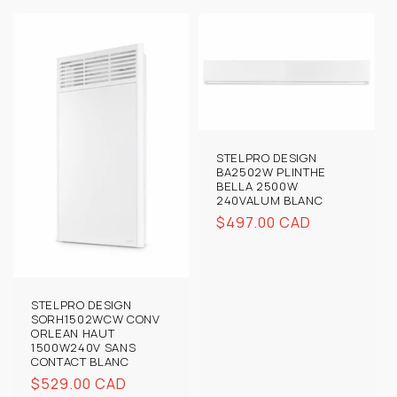
STELPRO DESIGN
BA2502W PLINTHE
BELLA 2500W
240VALUM BLANC
Prix
$497.00 CAD
habituel
STELPRO DESIGN
SORH1502WCW CONV
ORLEAN HAUT
1500W240V SANS
CONTACT BLANC
Prix
$529.00 CAD