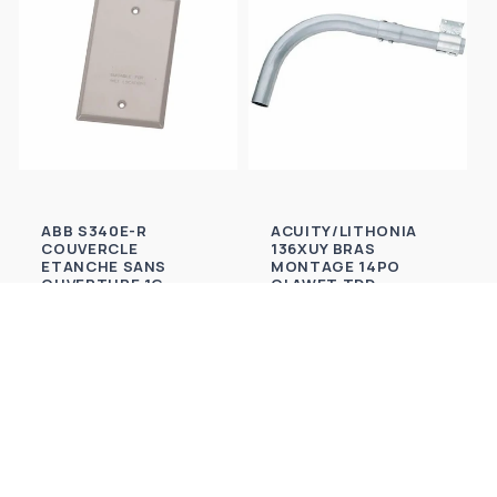
ABB S340E-R
ACUITY/LITHONIA
COUVERCLE
136XUY BRAS
ETANCHE SANS
MONTAGE 14PO
OUVERTURE 1G
OLAWET TDD
ACIER ARGENT
Prix
$21.53 CAD
Prix
$4.98 CAD
habituel
habituel
Ajouter au panier
Ajouter au panier