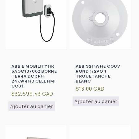
ABB E MOBILITY Inc
ABB S211WHE COUV
6AGC107062 BORNE
ROND 1/2PO 1
TERRA DC 3PH
TROUETANCHE
24KWRFID CELL HMI
BLANC
CCS1
Prix
$13.00 CAD
Prix
$32,699.43 CAD
habituel
habituel
Ajouter au panier
Ajouter au panier