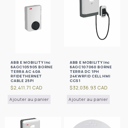
ABB E MOBILITY Inc
ABB E MOBILITY Inc
6AGC105905 BORNE
6AGC107060 BORNE
TERRA AC 40A
TERRA DC 1PH
RFIDETHERNET
24KWRFID CELL HMI
CABLE 25PI
CCS1
Prix
$2,411.71 CAD
Prix
$32,036.93 CAD
habituel
habituel
Ajouter au panier
Ajouter au panier