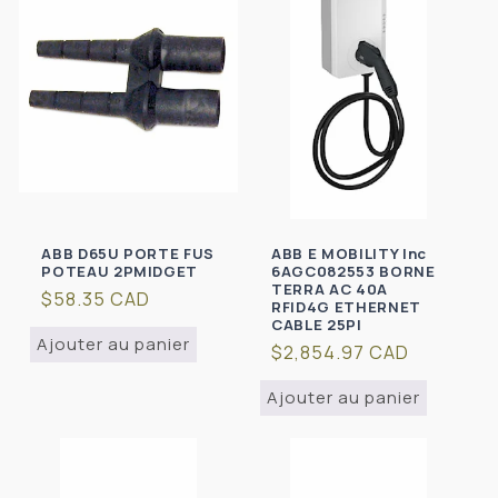
ABB D65U PORTE FUS
ABB E MOBILITY Inc
POTEAU 2PMIDGET
6AGC082553 BORNE
TERRA AC 40A
Prix
$58.35 CAD
RFID4G ETHERNET
habituel
CABLE 25PI
Ajouter au panier
Prix
$2,854.97 CAD
habituel
Ajouter au panier